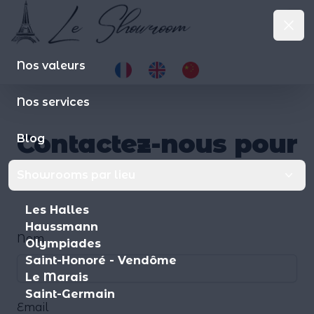
Le Showroom
Clo
le-showroom.fr
Op
Nos valeurs
Nos services
Contactez-nous pour
Blog
en savoir plus
.
Showrooms par lieu
Les Halles
Haussmann
Nom
Olympiades
Saint-Honoré - Vendôme
Le Marais
Saint-Germain
Email