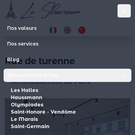
Le Showroom
Clo
le-showroom.fr
Op
Nos valeurs
Nos services
Rue de turenne
Blog
Le Marais
>
Saint-Gervais
>
4ème
Showrooms par lieu
Arrondissement de Paris
Les Halles
Haussmann
Olympiades
Saint-Honoré - Vendôme
Le Marais
Saint-Germain