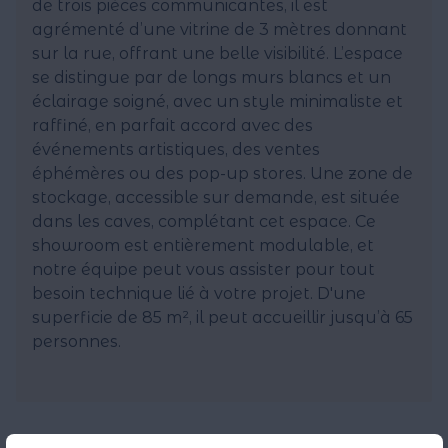
de trois pièces communicantes, il est
agrémenté d’une vitrine de 3 mètres donnant
sur la rue, offrant une belle visibilité. L’espace
se distingue par de longs murs blancs et un
éclairage soigné, avec un style minimaliste et
raffiné, en parfait accord avec des
événements artistiques, des ventes
éphémères ou des pop-up stores. Une zone de
stockage, accessible sur demande, est située
dans les caves, complétant cet espace. Ce
showroom est entièrement modulable, et
notre équipe peut vous assister pour tout
besoin technique lié à votre projet. D'une
superficie de 85 m², il peut accueillir jusqu’à 65
personnes.