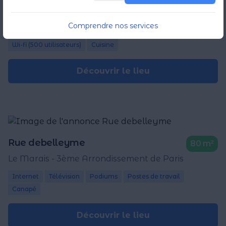
Rue charlot
100 m²
Comprendre nos services
3ème Arrondissement de Paris
Wi-fi (500 utilisateurs)
Cuisine
Découvrir le lieu
Rue debelleyme
80 m²
Le Marais - 3ème Arrondissement de Paris
Internet
Télévision
Podiums
Postes de travail
Canapé
Découvrir le lieu