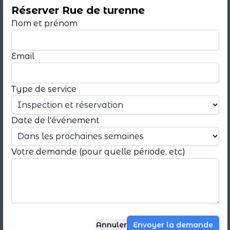
Réserver Rue de turenne
Nom et prénom
Autres endroits à proximité
...
Email
Type de service
Rue sainte-anastase
57 m²
Date de l'événement
Le Marais - 3ème Arrondissement de Paris
Wi-fi (500 utilisateurs)
Votre demande (pour quelle période, etc)
Découvrir le lieu
Annuler
Envoyer la demande